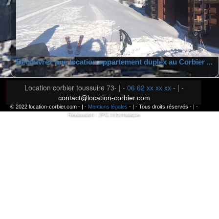
Découvrez une location appartement duplex au Corbier ...
Location corbier toussuire 73- | -
06 62 xx xx xx
- | -
contact@location-corbier.com
© 2022 location-corbier.com - | -
Mentions légales
- | - Tous droits réservés - | -
Réalisation : JPG Informatique