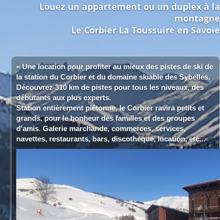
Louez un appartement ou un duplex à la
montagne
Le Corbier La Toussuire en Savoie
« Une location pour profiter au mieux des pistes de ski de
la station du Corbier et du domaine skiable des Sybelles.
Découvrez 310 km de pistes pour tous les niveaux, des
débutants aux plus experts.
Station entièrement piétonne, le Corbier ravira petits et
grands, pour le bonheur des familles et des groupes
d'amis. Galerie marchande, commerces, services,
navettes, restaurants, bars, discothèque, location, etc...